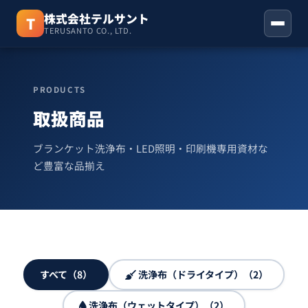
株式会社テルサント
T
TERUSANTO CO., LTD.
ホーム
PRODUCTS
取扱商品
取扱商品
お知らせ
ブランケット洗浄布・LED照明・印刷機専用資材な
ど豊富な品揃え
会社概要
お問い合わせ
06-6310-3123
すべて（8）
洗浄布（ドライタイプ）（2）
洗浄布（ウェットタイプ）（2）