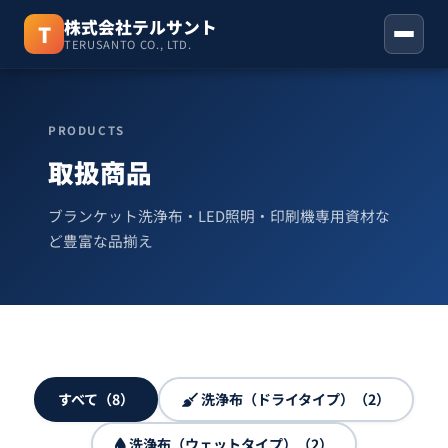
株式会社テルサント
T
TERUSANTO CO., LTD.
ホーム
PRODUCTS
取扱商品
取扱商品
お知らせ
ブランケット洗浄布・LED照明・印刷機専用資材な
ど豊富な品揃え
会社概要
お問い合わせ
06-6310-3123
すべて（8）
洗浄布（ドライタイプ）（2）
洗浄布（ウェットタイプ）（2）