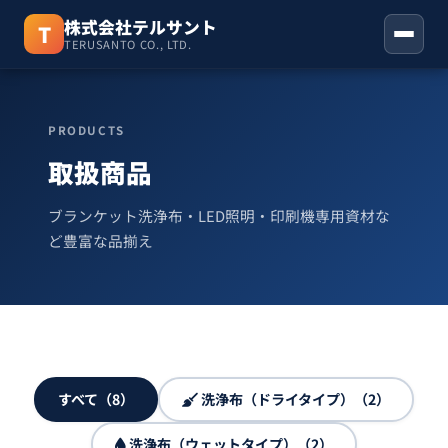
株式会社テルサント
T
TERUSANTO CO., LTD.
ホーム
PRODUCTS
取扱商品
取扱商品
お知らせ
ブランケット洗浄布・LED照明・印刷機専用資材な
ど豊富な品揃え
会社概要
お問い合わせ
06-6310-3123
すべて（8）
洗浄布（ドライタイプ）（2）
洗浄布（ウェットタイプ）（2）