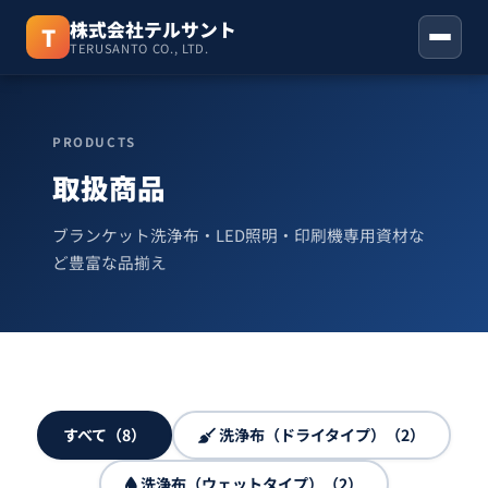
株式会社テルサント
T
TERUSANTO CO., LTD.
ホーム
PRODUCTS
取扱商品
取扱商品
お知らせ
ブランケット洗浄布・LED照明・印刷機専用資材な
ど豊富な品揃え
会社概要
お問い合わせ
06-6310-3123
すべて（8）
洗浄布（ドライタイプ）（2）
洗浄布（ウェットタイプ）（2）